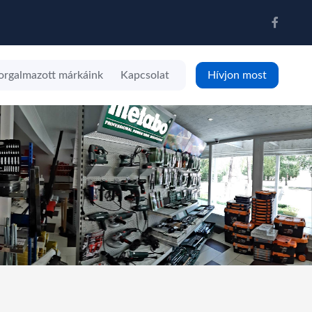
orgalmazott márkáink
Kapcsolat
Hívjon most