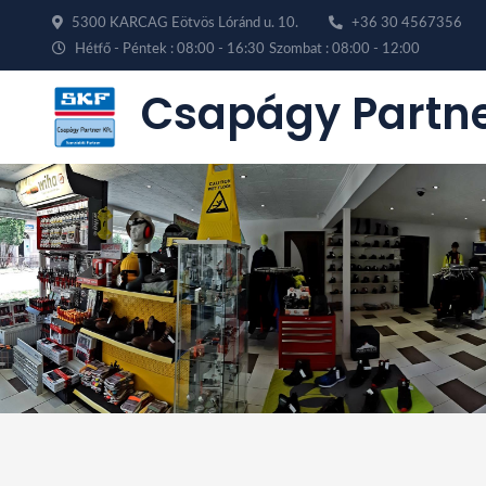
5300 KARCAG Eötvös Lóránd u. 10.
+36 30 4567356
Hétfő - Péntek : 08:00 - 16:30
Szombat : 08:00 - 12:00
Csapágy Partne