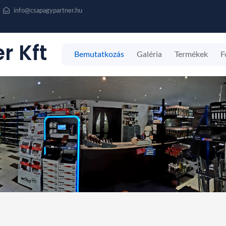
info@csapagypartner.hu
r Kft
Bemutatkozás
Galéria
Termékek
F