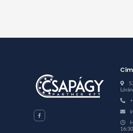
Cím
5
Lórán
+
i
H
16:30