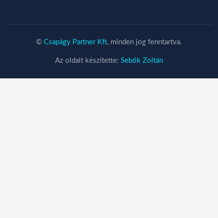
©
Csapágy Partner Kft
, minden jog fenntartva.
Az oldalt készítette:
Sebők Zoltán