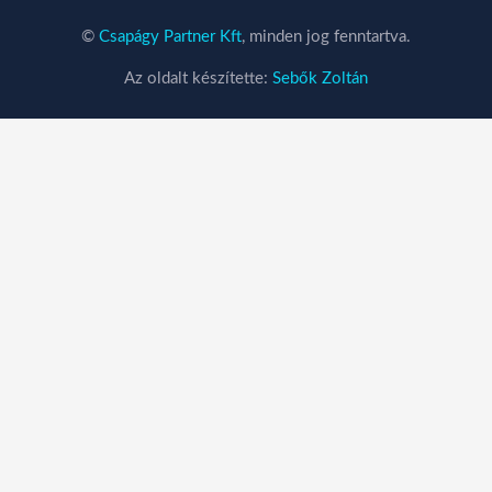
©
Csapágy Partner Kft
, minden jog fenntartva.
Az oldalt készítette:
Sebők Zoltán