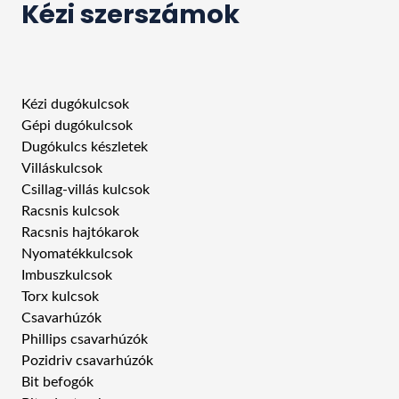
Kézi szerszámok
Kézi dugókulcsok
Gépi dugókulcsok
Dugókulcs készletek
Villáskulcsok
Csillag-villás kulcsok
Racsnis kulcsok
Racsnis hajtókarok
Nyomatékkulcsok
Imbuszkulcsok
Torx kulcsok
Csavarhúzók
Phillips csavarhúzók
Pozidriv csavarhúzók
Bit befogók